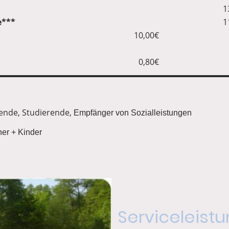
1
e***
1
10,00€
0,80€
ende, Studierende,
Empfänger von Sozialleistungen
er + Kinder
Serviceleist