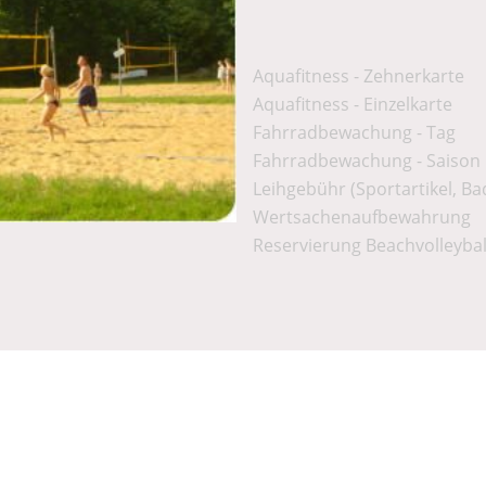
Aquafitness - Zehnerkarte
Aquafitness - Einzelkarte
Fahrradbewachung - Tag
Fahrradbewachung - Saison
Leihgebühr (Sportartikel, B
Wertsachenaufbewahrung
Reservierung Beachvolleybal
Impressum
┃
Datenschutz
© Copyright. Alle Rechte vorbehalten.