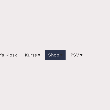
y's Kiosk
Kurse
Shop
PSV