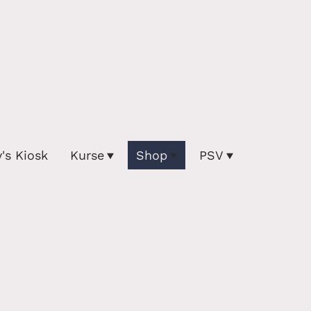
y's Kiosk
Kurse
Shop
PSV